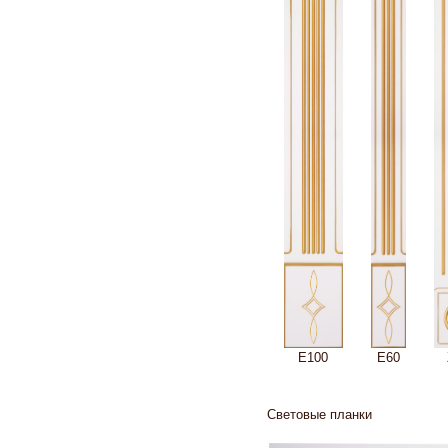
Е100
Е60
Световые планки